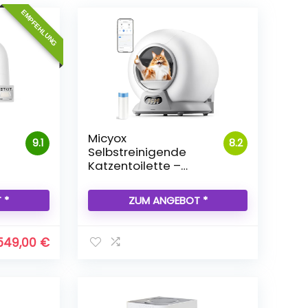
EMPFEHLUNG
–
Micyox
9.1
8.2
Selbstreinigende
Katzentoilette –
Hanience
 *
ZUM ANGEBOT *
549,00
€