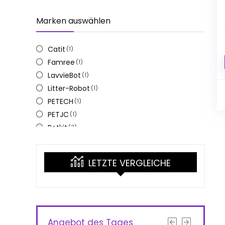
(10)
Grau
Marken auswählen
(2)
Schwarz
Catit
(1)
Famree
(1)
LavvieBot
(1)
Litter-Robot
(1)
PETECH
(1)
PETJC
(1)
Petkit
(3)
PetSafe
(3)
QJXX
(1)
LETZTE VERGLEICHE
UBPet
(1)
Angebot des Tages