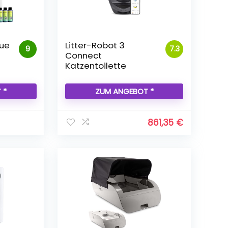
eue
Litter-Robot 3
9
7.3
Connect
Katzentoilette
 *
ZUM ANGEBOT *
861,35
€