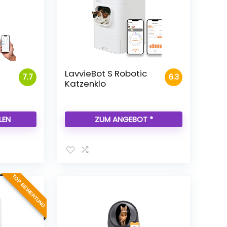
LavvieBot S Robotic
7.7
6.3
Katzenklo
LEN
ZUM ANGEBOT *
TOP BEWERTUNG