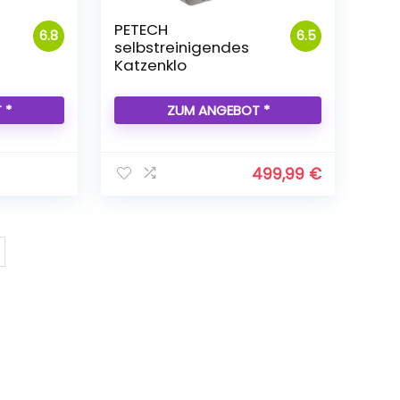
PETECH
6.8
6.5
selbstreinigendes
Katzenklo
 *
ZUM ANGEBOT *
499,99
€