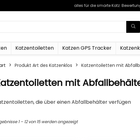
alles für die smarte Katz: Bewertu
ten
Katzentoiletten
Katzen GPS Tracker
Katzen
art
Produkt Art des Katzenklos
Katzentoiletten mit Abfall
atzentoiletten mit Abfallbehält
tzentoiletten, die über einen Abfallbehälter verfügen
Nach
gebnisse 1 – 12 von 15 werden angezeigt
Durchschnittsbewertung
sortiert