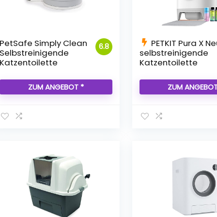
PetSafe Simply Clean
PETKIT Pura X N
6.8
Selbstreinigende
selbstreinigende
Katzentoilette
Katzentoilette
ZUM ANGEBOT *
ZUM ANGEBOT