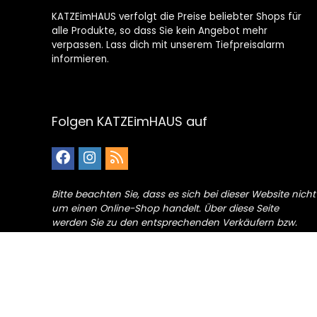
KATZEimHAUS verfolgt die Preise beliebter Shops für
alle Produkte, so dass Sie kein Angebot mehr
verpassen. Lass dich mit unserem Tiefpreisalarm
informieren.
Folgen KATZEimHAUS auf
Bitte beachten Sie, dass es sich bei dieser Website nicht
um einen Online-Shop handelt. Über diese Seite
werden Sie zu den entsprechenden Verkäufern bzw.
deren Online-Shops weitergeleitet. Mehr hierzu in der
Offenlegung
© Copyright 2026 KATZEimHAUS.de |
Kontakt
|
* Offenlegung
|