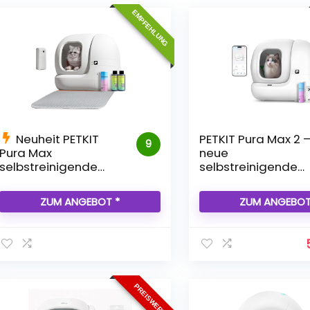
EMPFEHLUNG
Neuheit PETKIT
PETKIT Pura Max 2 
9
Pura Max
neue
selbstreinigende
selbstreinigende
Katzentoilette
Katzentoilette
ZUM ANGEBOT *
ZUM ANGEBOT
PREISWERT