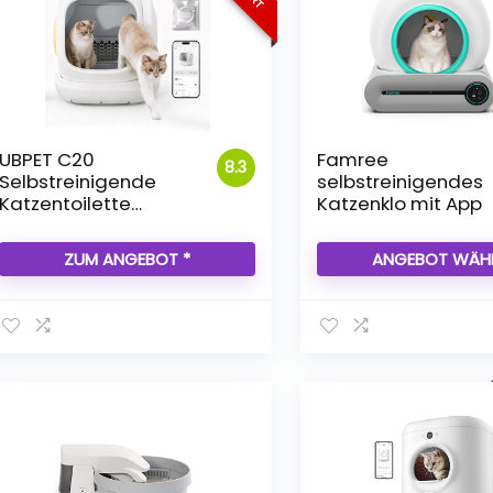
UBPET C20
Famree
8.3
Selbstreinigende
selbstreinigendes
Katzentoilette
Katzenklo mit App
Katzenklo mit großer
Öffnung
ZUM ANGEBOT *
ANGEBOT WÄH