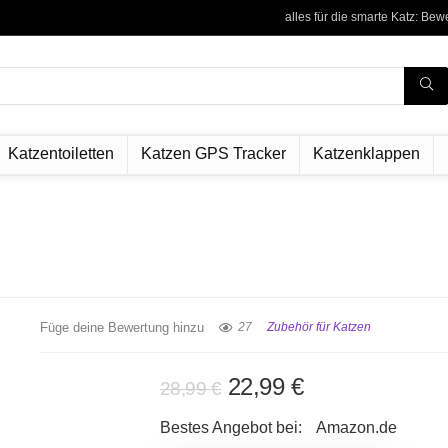
alles für die smarte Katz: Be
Katzentoiletten
Katzen GPS Tracker
Katzenklappen
Füge deine Bewertung hinzu
27
Zubehör für Katzen
Ursprünglicher
Aktueller
22,99
€
28,99
€
Preis
Preis
Bestes Angebot bei:
Amazon.de
war:
ist: