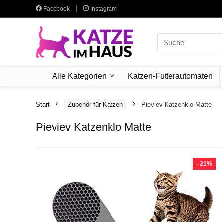
Facebook
Instagram
Search
for:
Alle Kategorien
Katzen-Futterautomaten
Start
Zubehör für Katzen
Pieviev Katzenklo Matte
Pieviev Katzenklo Matte
- 21%