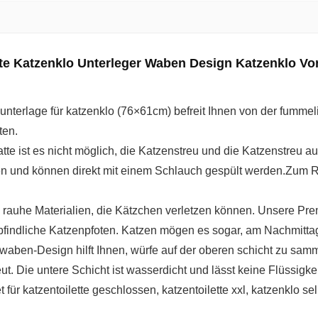
tte Katzenklo Unterleger Waben Design Katzenklo Vo
e unterlage für katzenklo (76×61cm) befreit Ihnen von der fumme
ten.
e ist es nicht möglich, die Katzenstreu und die Katzenstreu auf
n und können direkt mit einem Schlauch gespült werden.Zum R
rauhe Materialien, die Kätzchen verletzen können. Unsere Prem
mpfindliche Katzenpfoten. Katzen mögen es sogar, am Nachmitta
ben-Design hilft Ihnen, würfe auf der oberen schicht zu samme
ut. Die untere Schicht ist wasserdicht und lässt keine Flüssigk
r katzentoilette geschlossen, katzentoilette xxl, katzenklo selb