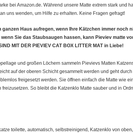
rke bei Amazon.de. Während unsere Matte extrem stark und halt
t an uns wenden, um Hilfe zu erhalten. Keine Fragen gefragt!
 ganzen Haus aufregen, wenn Ihre Kätzchen immer noch nich
en, wenn Sie das Staubsaugen hassen, kann Pieviev matte v
E SIND MIT DER PIEVIEV CAT BOX LITTER MAT in Liebe!
ellage und großen Löchern sammeln Pievievs Matten Katzenstr
leicht auf der oberen Schicht gesammelt werden und geht durch 
oblemlos freigesetzt werden. Sie öffnen einfach die Matte wie 
freizusetzen. So bleibt die Katzenklo Matte sauber und in Ordn
 katze toilette, automatisch, selbstreinigend, Katzenklo von obe