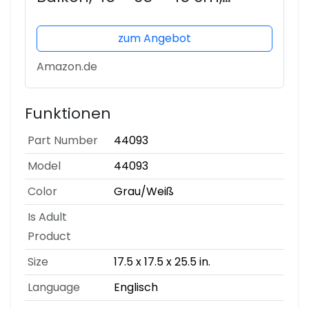
grau/weiß
zum Angebot
Amazon.de
Funktionen
Part Number
44093
Model
44093
Color
Grau/Weiß
Is Adult
Product
Size
17.5 x 17.5 x 25.5 in.
Language
Englisch