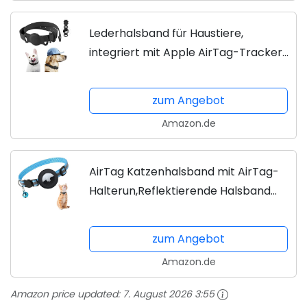
Lederhalsband für Haustiere,
integriert mit Apple AirTag-Tracker-
Hülle für Hunde/Katze,
personalisiertes Zubehör, bequemer
zum Angebot
Gurt mit...
Amazon.de
AirTag Katzenhalsband mit AirTag-
Halterun,Reflektierende Halsband
Katze mit Glocke Namen Adresse
und Schwarze Schnalle,Verstellbar
zum Angebot
18-27cm Katzenhalsband für...
Amazon.de
Amazon price updated:
7. August 2026 3:55