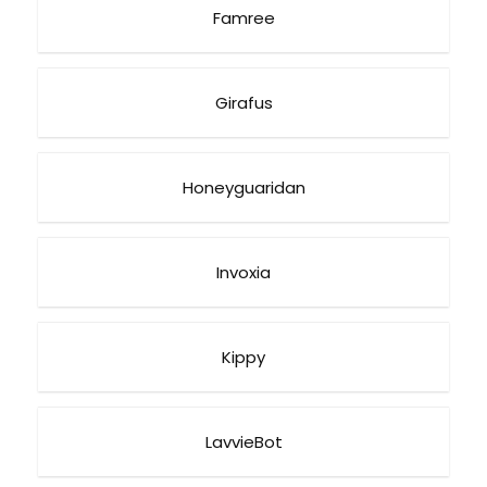
Famree
Girafus
Honeyguaridan
Invoxia
Kippy
LavvieBot