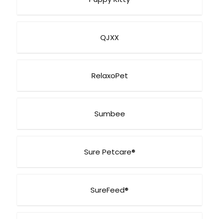
QJXX
RelaxoPet
Sumbee
Sure Petcare®
SureFeed®