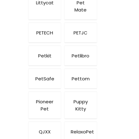
Littycat
Pet
Mate
PETECH
PETJC
Petkit
Petlibro
PetSafe
Pettom
Pioneer
Puppy
Pet
Kitty
QJXX
RelaxoPet