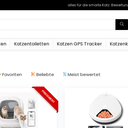
alles für die smarte Katz: Bewertu
ten
Katzentoiletten
Katzen GPS Tracker
Katzen
Favoriten
Beliebte
Meist bewertet
PREISWERT