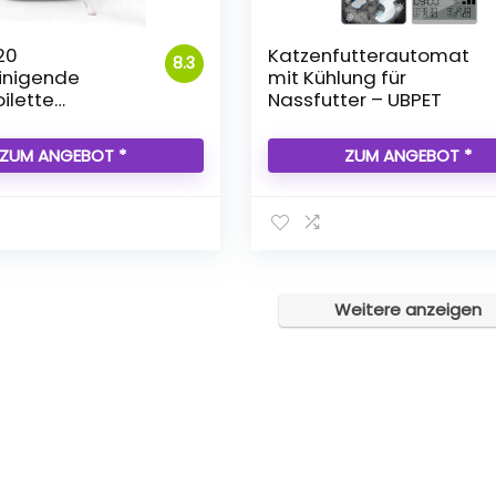
20
Katzenfutterautomat
8.3
einigende
mit Kühlung für
ilette
Nassfutter – UBPET
o mit großer
ZUM ANGEBOT *
ZUM ANGEBOT *
Weitere anzeigen