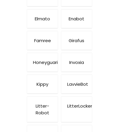
Elmato
Enabot
Famree
Girafus
Honeyguaridan
Invoxia
Kippy
LavvieBot
Litter-
LitterLocker
Robot