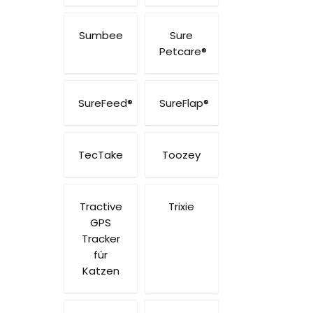
Sumbee
Sure
Petcare®
SureFeed®
SureFlap®
TecTake
Toozey
Tractive
Trixie
GPS
Tracker
für
Katzen