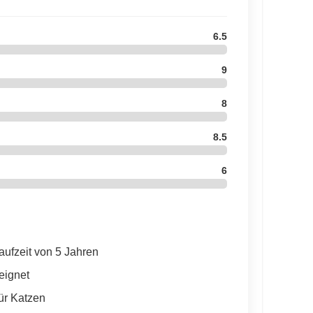
6.5
9
8
8.5
6
aufzeit von 5 Jahren
eignet
ür Katzen