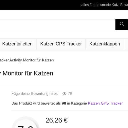
alles für die smarte Katz: Be
Katzentoiletten
Katzen GPS Tracker
Katzenklappen
ker Activity Monitor für Katzen
 Monitor für Katzen
Füge deine Bewertung hinzu
78
Das Produkt wird bewertet als
#8
in Kategorie
Katzen GPS Tracker
26,26
€