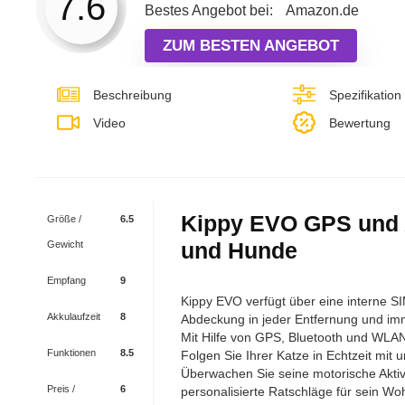
7.6
Bestes Angebot bei:
Amazon.de
ZUM BESTEN ANGEBOT
Beschreibung
Spezifikation
Video
Bewertung
Kippy EVO GPS und A
Größe /
6.5
und Hunde
Gewicht
Empfang
9
Kippy EVO verfügt über eine interne SI
Akkulaufzeit
8
Abdeckung in jeder Entfernung und imm
Mit Hilfe von GPS, Bluetooth und WLAN 
Funktionen
8.5
Folgen Sie Ihrer Katze in Echtzeit mit 
Überwachen Sie seine motorische Aktiv
Preis /
6
personalisierte Ratschläge für sein Wo